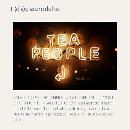
Il (dis)piacere del tè
SALVIFICO NEI MALANNI E NEGLI OSPEDALI. IL MUST
DI CHI NON È IN SALUTE Il tè. Che puoi metterci il latte
anziché il limone l'ho accettato tardi. In ogni caso la broda
risultante non ha la purezza dell'acqua né il gusto ricco del
latte.