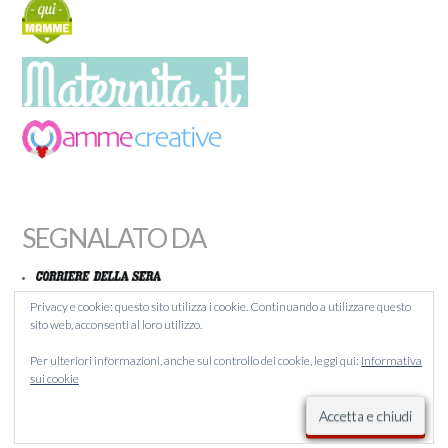
SEGNALATO DA
Privacy e cookie: questo sito utilizza i cookie. Continuando a utilizzare questo
sito web, acconsenti al loro utilizzo.
MAMMACHEBLOG
Per ulteriori informazioni, anche sul controllo dei cookie, leggi qui:
Informativa
BLOGITALIA
sui cookie
LIQUIDA
BLOGCAFFÉ
SCUOLA ITALIA 4 ALL