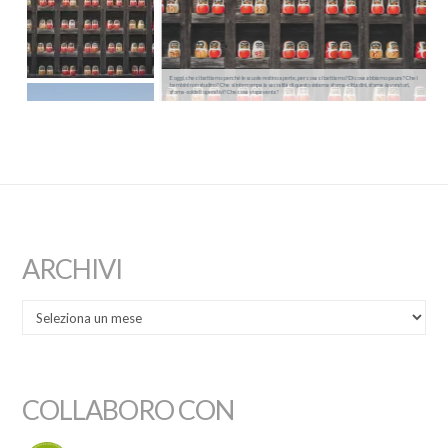
E oggi, che ci battiamo perché le scuole restino aperte, per cosa ci battiamo? Di cosa abbiamo paura? Che i
bambini non studino? Che si interrompa la sacralità di questo sistema sforna-cittadini, sforna-lavoratori,
sforna-soldati operativi? Che cosa vi spaventa?
ARCHIVI
COLLABORO CON