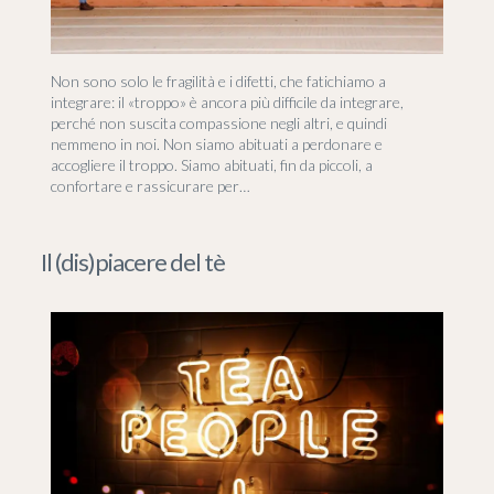
Non sono solo le fragilità e i difetti, che fatichiamo a
integrare: il «troppo» è ancora più difficile da integrare,
perché non suscita compassione negli altri, e quindi
nemmeno in noi. Non siamo abituati a perdonare e
accogliere il troppo. Siamo abituati, fin da piccoli, a
confortare e rassicurare per…
Il (dis)piacere del tè