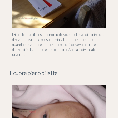
Di solito uso il blog, ma non potevo, aspettavo di capire che
direzione avrebbe preso la mia vita. Ho scritto anche
quando stavo male, ho scritto perché dovevo correre
dietro ai fatti. Finché è stato chiaro. Allora è diventato
urgente.
Il cuore pieno di latte