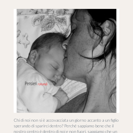
Chi di noi non si è accovacciata un giorno accanto a un figlio
sperando di sparirci dentro? Perché sappiamo bene che il
nostro centro è dentro di noi e non fuori, sappiamo che un