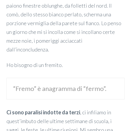
paiono finestre oblunghe, da folletti del nord. Il
comò, dello stesso bianco perlato, scherma una
porzione vermiglia della parete sul fianco. Lo penso
un giorno che mi si incolla come si incollano certe
mezze noie, i pomeriggi acciaccati
dall’inconcludenza.
Ho bisogno di un fremito.
“Fremo” è anagramma di “fermo”.
Ci sono paralisi indotte da terzi
, ci infiliamo in
quest’imbuto delle ultime settimane di scuola, i
saggi, le feste, le ultime riunioni. Mi sembro una