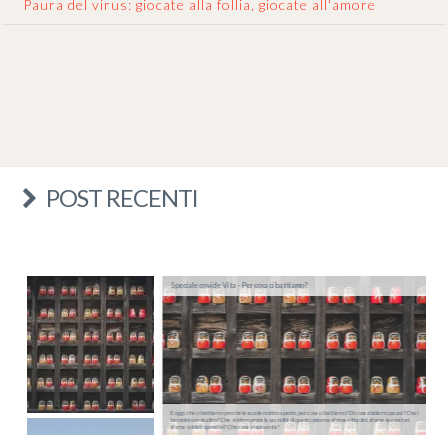
Paura del virus: giocate alla follia, giocate all'amore
POST RECENTI
Speciale covid e Vita - Per cosa ci battiamo?
E oggi, che ci battiamo perché le scuole restino aperte, per cosa ci battiamo? Di cosa abbiamo paura? Che i
bambini non studino? Che si interrompa la sacralità di questo sistema sforna-cittadini, sforna-lavoratori,
sforna-soldati operativi? Che cosa vi spaventa?