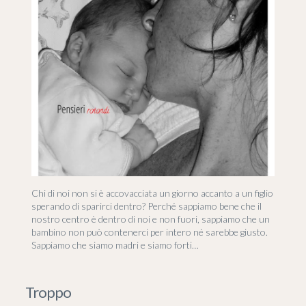
Chi di noi non si è accovacciata un giorno accanto a un figlio
sperando di sparirci dentro? Perché sappiamo bene che il
nostro centro è dentro di noi e non fuori, sappiamo che un
bambino non può contenerci per intero né sarebbe giusto.
Sappiamo che siamo madri e siamo forti…
Troppo