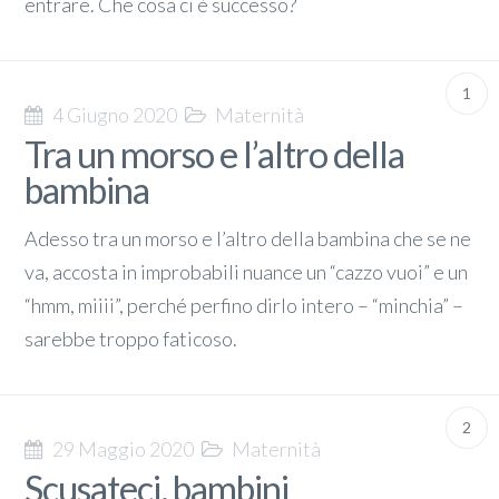
entrare. Che cosa ci è successo?
1
4 Giugno 2020
Maternità
Tra un morso e l’altro della
bambina
Adesso tra un morso e l’altro della bambina che se ne
va, accosta in improbabili nuance un “cazzo vuoi” e un
“hmm, miiii”, perché perfino dirlo intero – “minchia” –
sarebbe troppo faticoso.
2
29 Maggio 2020
Maternità
Scusateci, bambini