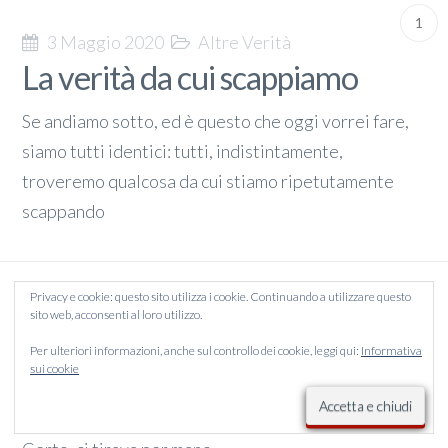
1
3 Maggio 2020
Altre Verità
La verità da cui scappiamo
Se andiamo sotto, ed è questo che oggi vorrei fare,
siamo tutti identici: tutti, indistintamente,
troveremo qualcosa da cui stiamo ripetutamente
scappando
Privacy e cookie: questo sito utilizza i cookie. Continuando a utilizzare questo
2 Maggio 2020
I beffardi
Maternità
sito web, acconsenti al loro utilizzo.
Quarantena: piccole violazioni
Per ulteriori informazioni, anche sul controllo dei cookie, leggi qui:
Informativa
sui cookie
Mio padre aveva un sistema per farci salire in
montagna.