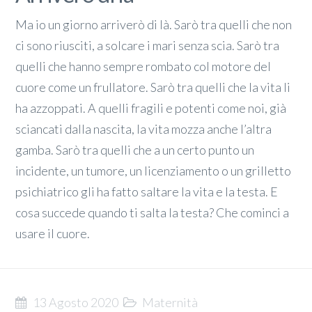
Ma io un giorno arriverò di là. Sarò tra quelli che non
ci sono riusciti, a solcare i mari senza scia. Sarò tra
quelli che hanno sempre rombato col motore del
cuore come un frullatore. Sarò tra quelli che la vita li
ha azzoppati. A quelli fragili e potenti come noi, già
sciancati dalla nascita, la vita mozza anche l’altra
gamba. Sarò tra quelli che a un certo punto un
incidente, un tumore, un licenziamento o un grilletto
psichiatrico gli ha fatto saltare la vita e la testa. E
cosa succede quando ti salta la testa? Che cominci a
usare il cuore.
13 Agosto 2020
Maternità