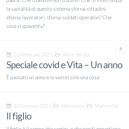
paura? Che i bambini non studino? Che si interrompa
la sacralità di questo sistema sforna-cittadini,
sforna-lavoratori, sforna-soldati operativi? Che
cosa vi spaventa?
3
22 Febbraio 2021
Altre Verità
Speciale covid e Vita – Un anno
È passato un anno e io vorrei solo una cosa
10 Gennaio 2021
Intermezzi
Maternità
Il figlio
Il figlio è il campo che semini, e che non ti appartiene.